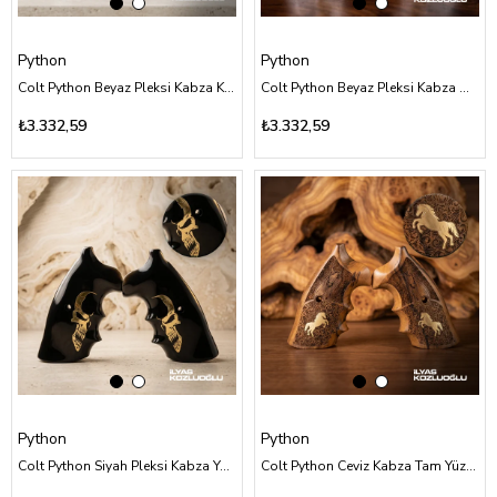
Python
Python
Colt Python Beyaz Pleksi Kabza Kırmızı Mineli Kırkayak Tasarımlı
Colt Python Beyaz Pleksi Kabza Özel Tasarım Kobra Desenli ve Sarı Pirinç Kuru Kafalı
₺3.332,59
₺3.332,59
Python
Python
Colt Python Siyah Pleksi Kabza Yüzey Desensiz Özel Tasarım Sarı Pirinç Kuru Kafa Logolu
Colt Python Ceviz Kabza Tam Yüzey Özel Tasarım Desenli Sarı Pirinç At Logolu