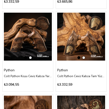
₺3.332,59
₺3.665,86
Python
Python
Colt Python Koyu Ceviz Kabza Yarım Yüzey Desenli At Logolu
Colt Python Ceviz Kabza Tam Yüzey Özel Tasarım Desenli Sarı Pirinç Özel Figürlü
₺3.094,55
₺3.332,59