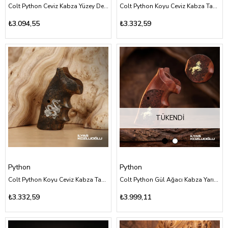
Colt Python Ceviz Kabza Yüzey Desensiz At Logolu
Colt Python Koyu Ceviz Kabza Tam Yüzey Özel Tasarım Desenli Sarı Pirinç Kobra Logolu
₺3.094,55
₺3.332,59
TÜKENDI
Python
Python
Colt Python Koyu Ceviz Kabza Tam Yüzey Özel Tasarım Desenli Gümüş Renk Figürlü
Colt Python Gül Ağacı Kabza Yarım Yüzey Çiçek Desenli Sarı Pirinç At Logolu
₺3.332,59
₺3.999,11