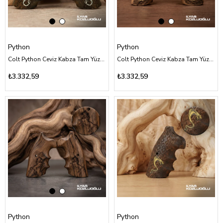
Python
Python
Colt Python Ceviz Kabza Tam Yüzey Özel Tasarım Desenli Gümüş Renk Akrep Logolu
Colt Python Ceviz Kabza Tam Yüzey Özel Tasarım Desenli Sarı Pirinç Baykuş Logolu
₺3.332,59
₺3.332,59
Python
Python