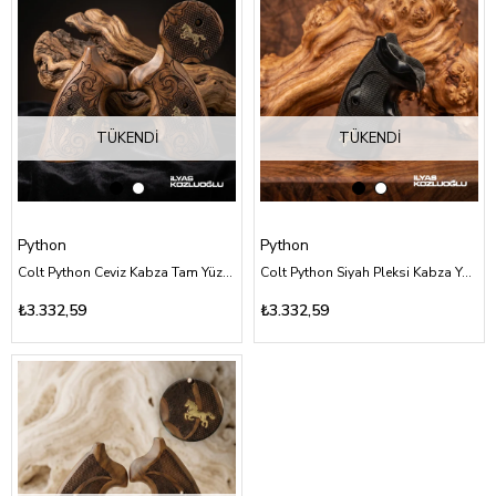
TÜKENDI
TÜKENDI
Python
Python
Colt Python Ceviz Kabza Tam Yüzey Desenli Sarı Pirinç At Logolu
Colt Python Siyah Pleksi Kabza Yarım Yüzey Baklava Desenli Sarı Pirinç At Logolu
₺3.332,59
₺3.332,59