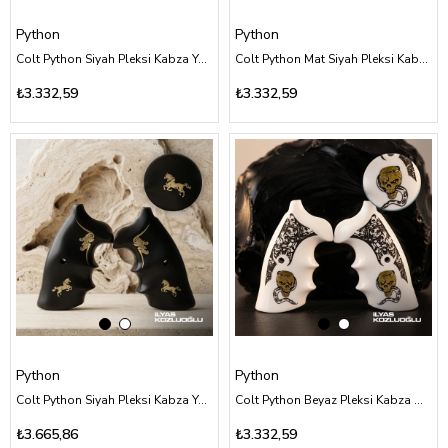
Python
Python
Colt Python Siyah Pleksi Kabza Yüzey Desensiz Üzeri Sarı Pirinç Punisher Kuru Kafa Logolu
Colt Python Mat Siyah Pleksi Kabza Yüzey Desensiz Üzeri Sarı Pirinç Punisher Kuru Kafa Logolu
₺3.332,59
₺3.332,59
Python
Python
Colt Python Siyah Pleksi Kabza Yüzey Desensiz Sarı Pirinç Gravürlü ve At Logolu
Colt Python Beyaz Pleksi Kabza Özel Tasarım Kuru Kafa Desenli Sarı Pirinç Kuru Kafa Logolu
₺3.665,86
₺3.332,59