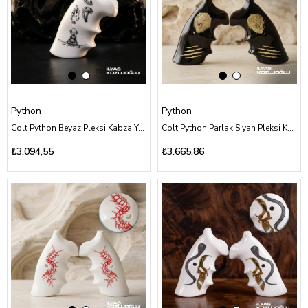
Python
Python
Colt Python Beyaz Pleksi Kabza Yüzey İşlemesiz Özel Tasarım Desenli
Colt Python Parlak Siyah Pleksi Kabza Yüzey İşlemesiz Sarı Pirinç Aslan ve Pençe Logolu
₺3.094,55
₺3.665,86