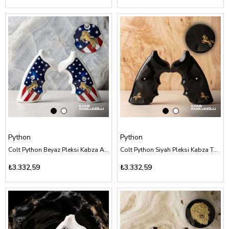
Python
Python
Colt Python Beyaz Pleksi Kabza Amerika Bayrağı Tasarımlı Sarı Pirinç At Logolu
Colt Python Siyah Pleksi Kabza Tam Yüzey Desenli Sarı Pirinç At Logolu
₺3.332,59
₺3.332,59