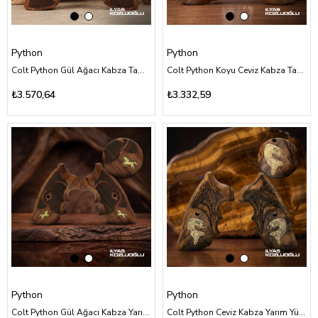
Python
Python
Colt Python Gül Ağacı Kabza Tam Yüzey Baklava Desenli
Colt Python Koyu Ceviz Kabza Tam Yüzey Desenli Özel Tasarım Sarı Pirinç Kobra Logolu
₺3.570,64
₺3.332,59
Python
Python
Colt Python Gül Ağacı Kabza Yarım Yüzey Baklava Desenli Sarı Pirinç At Logolu
Colt Python Ceviz Kabza Yarım Yüzey Özel Tasarım Desenli Sarı Pirinç Yılan Logolu