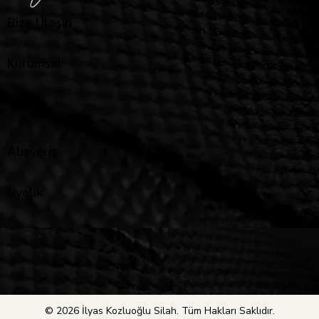
Bize Ulaşın
Kurumsal
Yardım
Alışveriş
Üyelik
© 2026 İlyas Kozluoğlu Silah. Tüm Hakları Saklıdır.