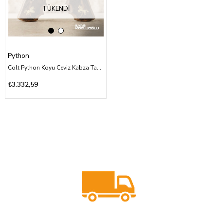
TÜKENDI
Python
Colt Python Koyu Ceviz Kabza Tam Yüzey Desenli Sarı Pirinç At Logolu
₺3.332,59