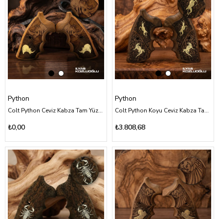
Python
Python
Colt Python Ceviz Kabza Tam Yüzey Özel Tasarım Desenli Sarı Pirinç Gergedan Logolu
Colt Python Koyu Ceviz Kabza Tam Yüzey Özel Tasarım Desenli Sarı Pirinç Özel Figürlü
₺0,00
₺3.808,68