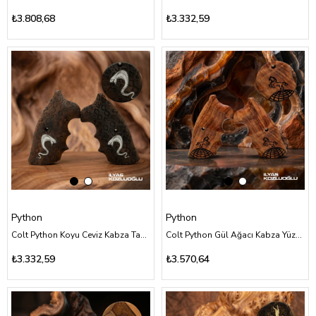
₺3.808,68
₺3.332,59
Python
Python
Colt Python Koyu Ceviz Kabza Tam Yüzey Özel Tasarım Desenli Gümüş Renk Kobra Logolu
Colt Python Gül Ağacı Kabza Yüzey Desensiz Yarım Dünya ve At Logolu
₺3.332,59
₺3.570,64