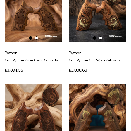
Python
Python
Colt Python Koyu Ceviz Kabza Tam Yüzey Özel Tasarım Desenli Logosuz
Colt Python Gül Ağacı Kabza Tam Yüzey Özel Tasarım Desenli Sarı Pirinç Akrep Logolu
₺3.094,55
₺3.808,68