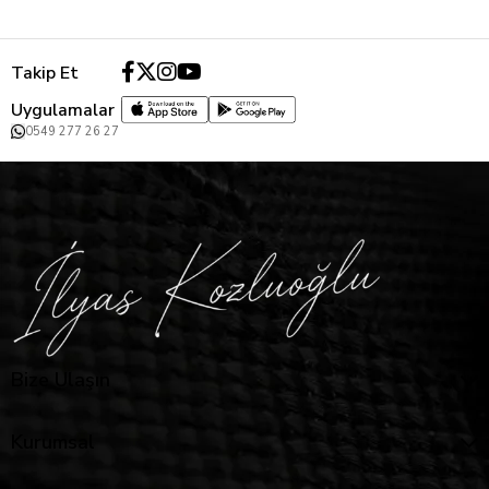
Takip Et
Uygulamalar
0549 277 26 27
Bize Ulaşın
Kurumsal