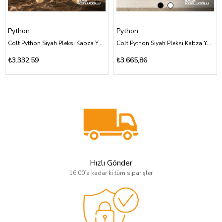
Python
Python
Colt Python Siyah Pleksi Kabza Yüzey Desensiz Üzeri Sarı Pirinç Punisher Kuru Kafa Logolu
Colt Python Siyah Pleksi Kabza Yüzey Desensiz Sarı Pirinç Gravürlü ve At Logolu
₺3.332,59
₺3.665,86
Hızlı Gönder
16:00’a kadar ki tüm siparişler