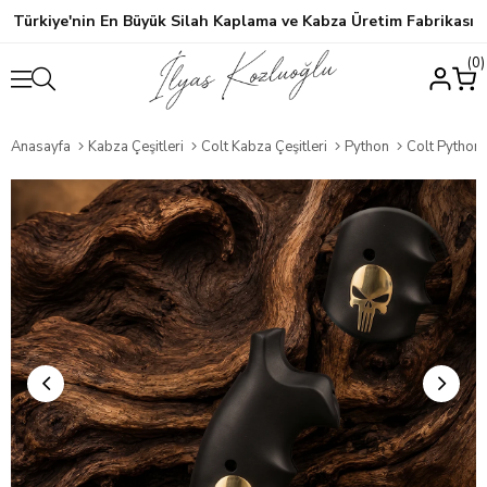
Türkiye'nin En Büyük Silah Kaplama ve Kabza Üretim Fabrikası
0
Anasayfa
Kabza Çeşitleri
Colt Kabza Çeşitleri
Python
Colt Python Mat Siya