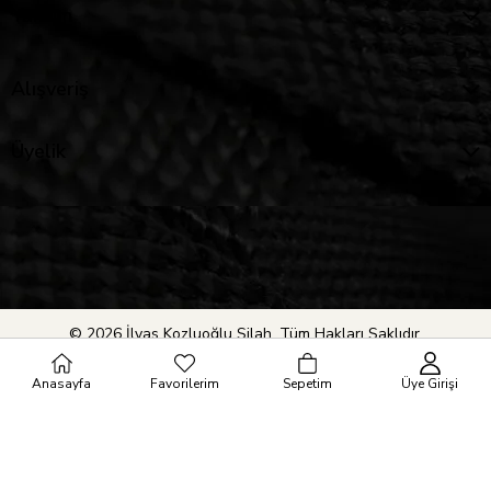
Yardım
Alışveriş
Üyelik
© 2026 İlyas Kozluoğlu Silah. Tüm Hakları Saklıdır.
Anasayfa
Favorilerim
Sepetim
Üye Girişi