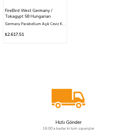
FireBird West Germany /
Tokagypt 58 Hungarian
Germany Parabellum Açık Ceviz Kabza Tam Yüzey İşleme Üzeri Sarı Pirinç Osmanlı Devlet Arması ve Göktürkçe Türk Yazılı
₺2.617,51
Hızlı Gönder
16:00’a kadar ki tüm siparişler