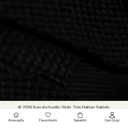
Kurumsal
Yardım
Alışveriş
Üyelik
© 2026 İlyas Kozluoğlu Silah. Tüm Hakları Saklıdır.
Anasayfa
Favorilerim
Sepetim
Üye Girişi