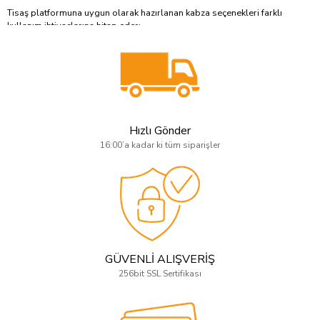
Tisaş platformuna uygun olarak hazırlanan kabza seçenekleri farklı
kullanım ihtiyaçlarına hitap eder:
Doğal ceviz ve seçkin ahşap kabzalar
CNC işlenmiş modern desenli modeller
Klasik dokulu ve diamond desenli tasarımlar
Kaymaz yüzeyli performans odaklı kabzalar
Hızlı Gönder
Sınırlı üretim ve koleksiyon segmenti seçenekler
16:00’a kadar ki tüm siparişler
Her model, ilgili Tisaş tabanca gövde ölçülerine uygun şekilde tasarlanır.
Tisaş Tabanca Kabzası Seçimi Neden Önemlidir?
Tabanca kabzası; denge, kontrol ve atış performansı üzerinde doğrudan
etkilidir. Doğru seçilen özel tasarım kabza:
Daha güçlü ve güvenli kavrama sağlar
GÜVENLİ ALIŞVERİŞ
Geri tepme kontrolünü destekler
256bit SSL Sertifikası
Uzun süreli kullanımda konfor sunar
Silahın estetik bütünlüğünü güçlendirir