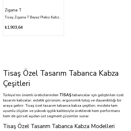
Zigana T
Tisaş Zigana T Beyaz Pleksi Kabza Yüzey İşlemesiz Üzeri Sarı Pirinç Kartal Logolu
₺1.903,64
Tisaş Özel Tasarım Tabanca Kabza
Çeşitleri
Türkiye’nin önemli üreticilerinden
TİSAŞ
tabancalar için geliştirilen özel
tasarım kabzalar; estetik görünüm, ergonomik tutuş ve dayanıklılığı bir
araya getirir. Tisaş özel tasarım tabanca kabza çeşitleri, modele tam
uyumlu ölçüler ve yüksek işçilik kalitesiyle üretilerek hem performans
hem de görsel açıdan üst segment çözümler sunar.
Tisaş Özel Tasarım Tabanca Kabza Modelleri