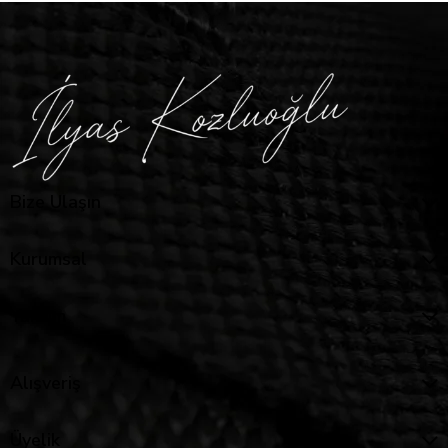
Bize Ulaşın
Kurumsal
Yardım
Alışveriş
Üyelik