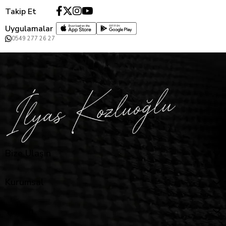
Takip Et
Uygulamalar
0549 277 26 27
Bize Ulaşın
Kurumsal
Yardım