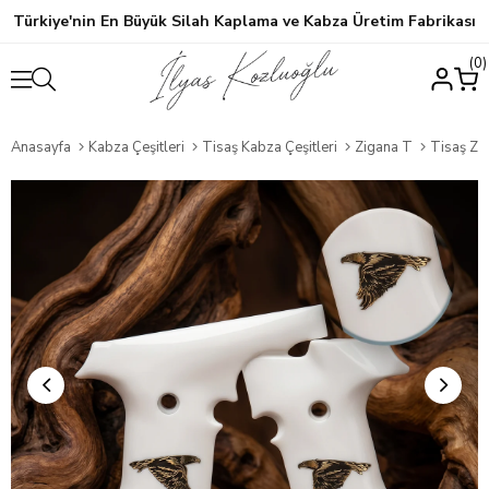
Türkiye'nin En Büyük Silah Kaplama ve Kabza Üretim Fabrikası
0
Anasayfa
Kabza Çeşitleri
Tisaş Kabza Çeşitleri
Zigana T
Tisaş Zigana 