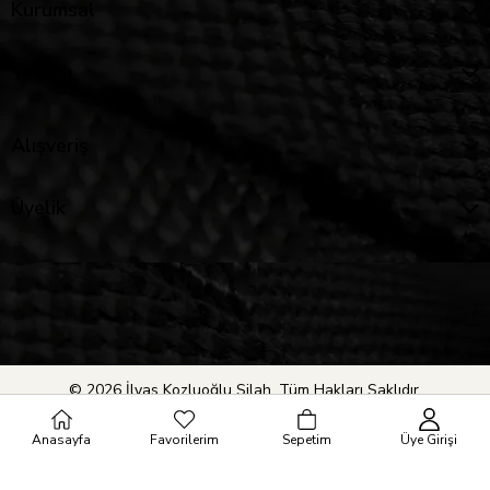
Kurumsal
Yardım
Alışveriş
Üyelik
© 2026 İlyas Kozluoğlu Silah. Tüm Hakları Saklıdır.
Anasayfa
Favorilerim
Sepetim
Üye Girişi