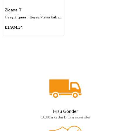
Zigana T
Tisaş Zigana T Beyaz Pleksi Kabza Yüzey İşlemesiz Üzeri Sarı Pirinç Kartal Logolu
₺1.904,34
Hızlı Gönder
16:00’a kadar ki tüm siparişler