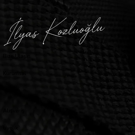
Bize Ulaşın
Kurumsal
Yardım
Alışveriş
Üyelik