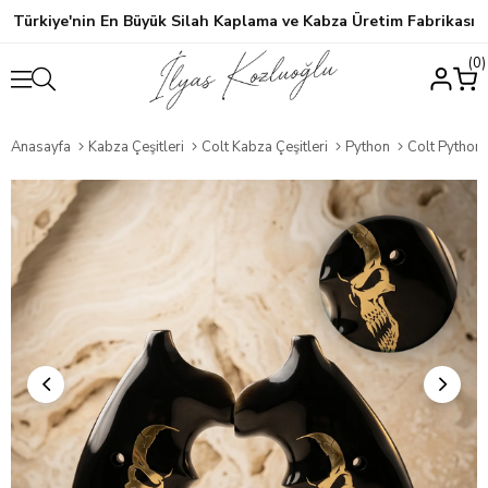
Türkiye'nin En Büyük Silah Kaplama ve Kabza Üretim Fabrikası
0
Anasayfa
Kabza Çeşitleri
Colt Kabza Çeşitleri
Python
Colt Python Siyah P