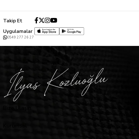
Takip Et
Uygulamalar
0549 277 26 27
Bize Ulaşın
Kurumsal