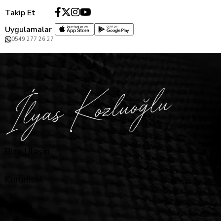
Takip Et
Uygulamalar
0549 277 26 27
Bize Ulaşın
Kurumsal
Yardım