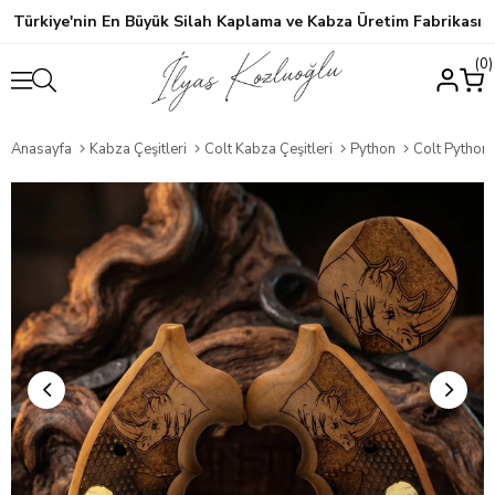
Türkiye'nin En Büyük Silah Kaplama ve Kabza Üretim Fabrikası
0
Anasayfa
Kabza Çeşitleri
Colt Kabza Çeşitleri
Python
Colt Python Ceviz 