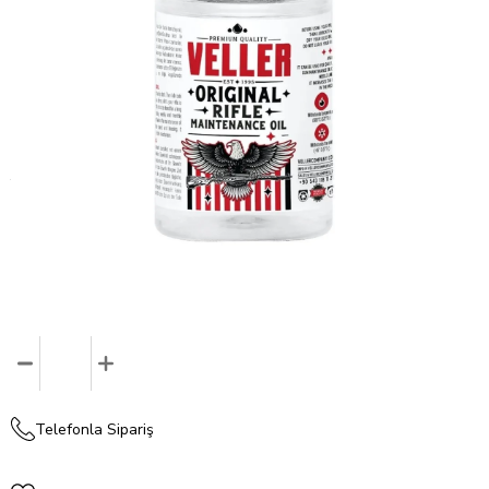
Veller Silah Yağı
₺326,12
₺391,34
KDV Dahil
Telefonla Sipariş