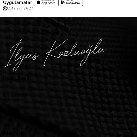
Uygulamalar
0549 277 26 27
Bize Ulaşın
Kurumsal
Yardım
Alışveriş