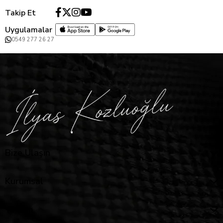
Takip Et
Uygulamalar
0549 277 26 27
Bize Ulaşın
Kurumsal
Yardım