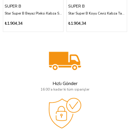
SUPER B
SUPER B
Star Super B Beyaz Pleksi Kabza Sarı Pirinç Logolu Özel Tasarım
Star Super B Koyu Ceviz Kabza Tam Yüzey Desen Üzeri Sarı Pirinç Kafatası Logolu
₺1.904,34
₺1.904,34
Hızlı Gönder
16:00’a kadar ki tüm siparişler