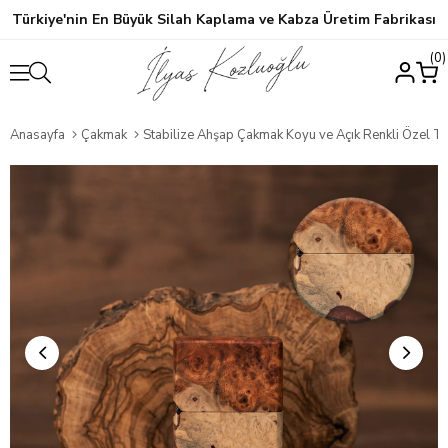
Türkiye'nin En Büyük Silah Kaplama ve Kabza Üretim Fabrikası
0
Anasayfa
Çakmak
Stabilize Ahşap Çakmak Koyu ve Açık Renkli Özel T