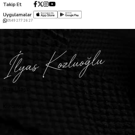
Takip Et
Uygulamalar
0549 277 26 27
Bize Ulaşın
Kurumsal
Yardım