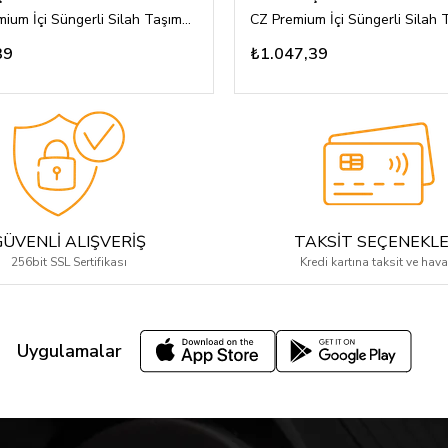
Glock Premium İçi Süngerli Silah Taşıma Çantası
39
₺1.047,39
GÜVENLİ ALIŞVERİŞ
TAKSİT SEÇENEKLE
256bit SSL Sertifikası
Kredi kartına taksit ve hava
Uygulamalar