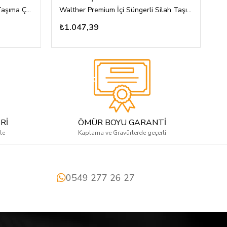
CZ Premium İçi Süngerli Silah Taşıma Çantası
Walther Premium İçi Süngerli Silah Taşıma Çantası
₺1.047,39
₺
Rİ
ÖMÜR BOYU GARANTİ
le
Kaplama ve Gravürlerde geçerli
0549 277 26 27