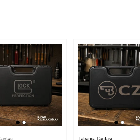
‹
›
‹
›
antası
Tabanca Çantası