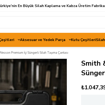
ürkiye'nin En Büyük Silah Kaplama ve Kabza Üretim Fabrika
 Çeşitleri
Aksesuar ve Yedek Parça
Kutu Çeşitleri
Sila
Wesson Premium İçi Süngerli Silah Taşıma Çantası
Smith 
Süngerl
₺1.047,3