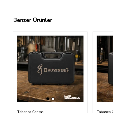
Benzer Ürünler
‹
›
Tabanca Çantası
Tabanca Ç