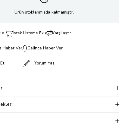
Ürün stoklarımızda kalmamıştır.
kle
İstek Listeme Ekle
Karşılaştır
e Haber Ver
Gelince Haber Ver
 Et
Yorum Yaz
ri
kleri
i