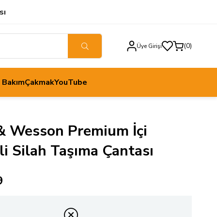
sı
0
Üye Girişi
h Bakım
Çakmak
YouTube
& Wesson Premium İçi
i Silah Taşıma Çantası
9