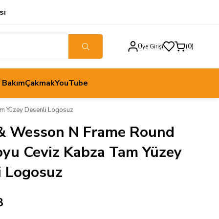
sı
0
Üye Girişi
h Bakım
Çakmak
YouTube
m Yüzey Desenli Logosuz
& Wesson N Frame Round
oyu Ceviz Kabza Tam Yüzey
i Logosuz
8