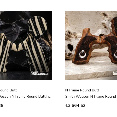
ound Butt
N Frame Round Butt
Smith & Wesson N Frame Round Butt Fildişi Pleksi Kabza Tam Yüzey Desenli Logosuz
38
₺3.664,52