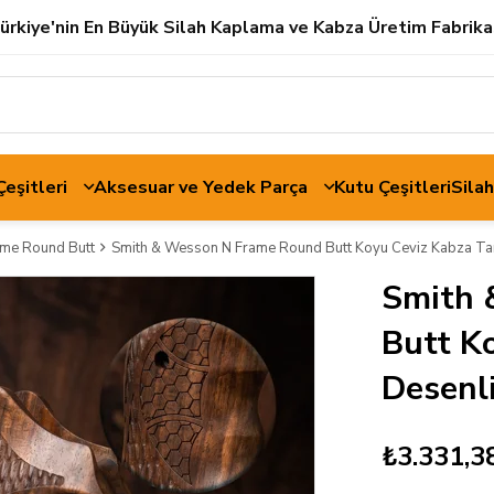
ürkiye'nin En Büyük Silah Kaplama ve Kabza Üretim Fabrika
 Çeşitleri
Aksesuar ve Yedek Parça
Kutu Çeşitleri
Sila
ame Round Butt
Smith & Wesson N Frame Round Butt Koyu Ceviz Kabza Ta
Smith 
Butt K
Desenl
₺3.331,3