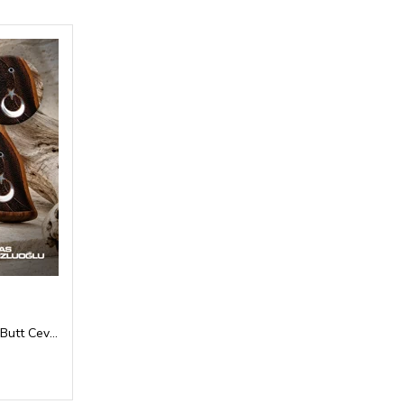
Smith Wesson N Frame Round Butt Ceviz Kabza Tam Yüzey Desen Üzerinde Gümüş Renk Ay Yıldız Logolu