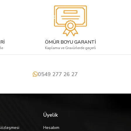
Rİ
ÖMÜR BOYU GARANTİ
le
Kaplama ve Gravürlerde geçerli
0549 277 26 27
Üyelik
Sözleşmesi
Hesabım