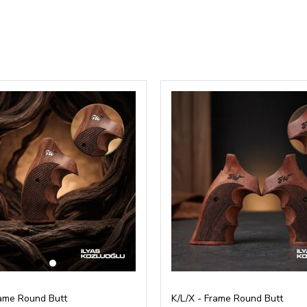
‹
›
rame Round Butt
K/L/X - Frame Round Butt