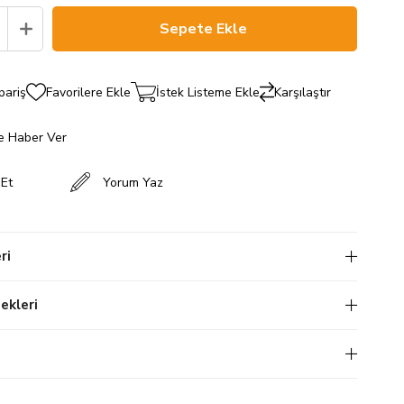
pariş
Favorilere Ekle
İstek Listeme Ekle
Karşılaştır
e Haber Ver
 Et
Yorum Yaz
ri
kleri
i