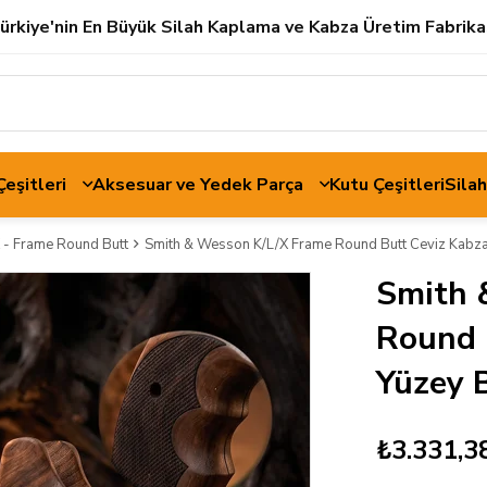
ürkiye'nin En Büyük Silah Kaplama ve Kabza Üretim Fabrika
 Çeşitleri
Aksesuar ve Yedek Parça
Kutu Çeşitleri
Sila
 - Frame Round Butt
Smith & Wesson K/L/X Frame Round Butt Ceviz Kabza
Smith 
Round 
Yüzey 
₺3.331,3