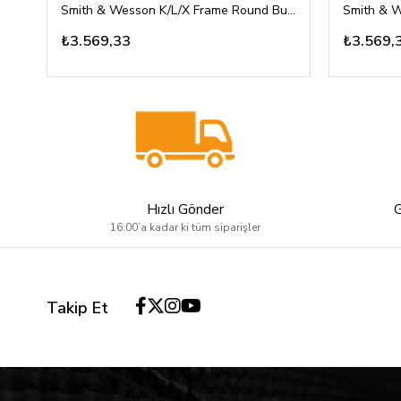
Smith & Wesson K/L/X Frame Round Butt Fildişi Pleksi Kabza Gümüş Kurt Kafası Logolu
₺3.569,33
₺3.569,
Hızlı Gönder
16:00’a kadar ki tüm siparişler
Takip Et