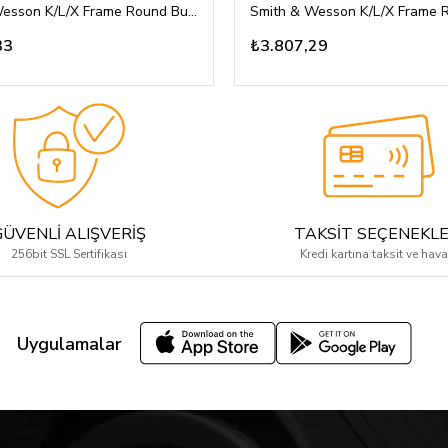
Smith & Wesson K/L/X Frame Round Butt Gül Ağacı Kabza Yarım Yüzey Balık Pulu Desenli Gümüş Renk S&W Logolu
33
₺3.807,29
GÜVENLİ ALIŞVERİŞ
TAKSİT SEÇENEKLE
256bit SSL Sertifikası
Kredi kartına taksit ve hava
Uygulamalar