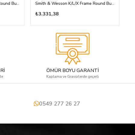
Smith & Wesson K/L/X Frame Round Butt Gül Ağacı Kabza Lazer Logolu
Smith & Wesson K/L/X Frame Round Butt Beyaz Pleksi Kabza Tam Yüzey Desenli Logosuz
₺3.331,38
Rİ
ÖMÜR BOYU GARANTİ
le
Kaplama ve Gravürlerde geçerli
0549 277 26 27