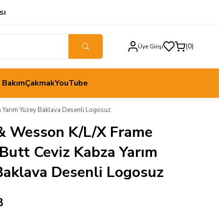
sı
0
Üye Girişi
h Bakım
Çakmak
YouTube
 Yarım Yüzey Baklava Desenli Logosuz
& Wesson K/L/X Frame
Butt Ceviz Kabza Yarım
Baklava Desenli Logosuz
8