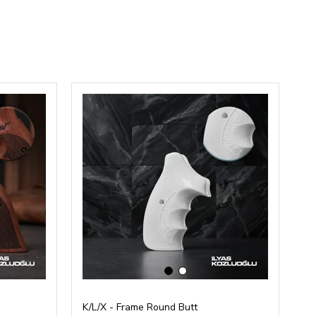
‹
›
K/L/X - Frame Round Butt