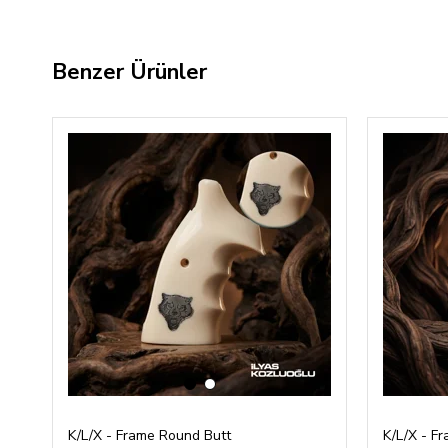
Benzer Ürünler
‹
›
K/L/X - Frame Round Butt
K/L/X - F