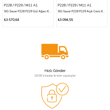
P228 / P229 / M11 A1
P228 / P229 / M11 A1
SIG Sauer P228 P229 Gül Ağacı Kabza Yarım Yüzey Baklava Desenli Logosuz
SIG Sauer P228 P229 Açık Ceviz Kabza Yarım Yüzey Tasarım Desenli SIG Sauer Yazılı
₺3.570,64
₺3.094,55
Hızlı Gönder
16:00’a kadar ki tüm siparişler