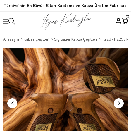
Türkiye'nin En Büyük Silah Kaplama ve Kabza Üretim Fabrikası
0
Anasayfa
Kabza Çeşitleri
Sig Sauer Kabza Çeşitleri
P228 / P229 / M