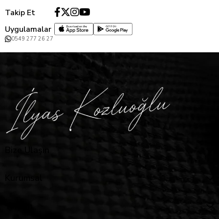
Takip Et
Uygulamalar
0549 277 26 27
Bize Ulaşın
Kurumsal
Yardım