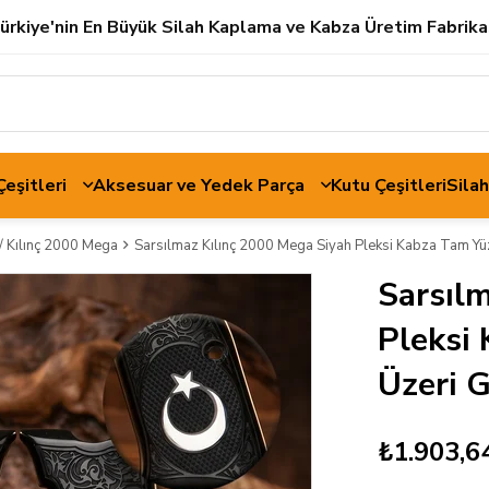
ürkiye'nin En Büyük Silah Kaplama ve Kabza Üretim Fabrika
 Çeşitleri
Aksesuar ve Yedek Parça
Kutu Çeşitleri
Sila
 Kılınç 2000 Mega
Sarsılmaz Kılınç 2000 Mega Siyah Pleksi Kabza Tam Yü
Sarsıl
Pleksi
Üzeri 
₺1.903,6