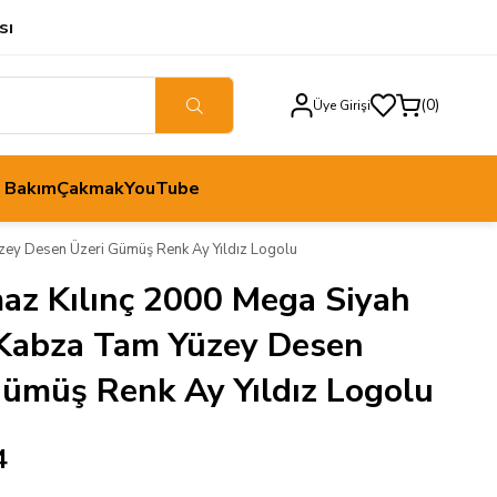
sı
0
Üye Girişi
h Bakım
Çakmak
YouTube
zey Desen Üzeri Gümüş Renk Ay Yıldız Logolu
maz Kılınç 2000 Mega Siyah
 Kabza Tam Yüzey Desen
Gümüş Renk Ay Yıldız Logolu
4