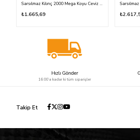
Sarsılmaz Kılınç 2000 Mega Koyu Ceviz Kabza Yarım Yüzey Desenli Logosuz
₺1.665,69
₺2.617,
Hızlı Gönder
16:00’a kadar ki tüm siparişler
Takip Et