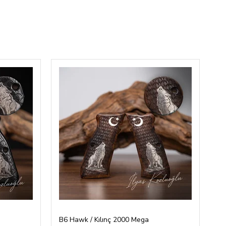
B6 Hawk / Kılınç 2000 Mega
B6