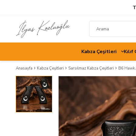
T
Kabza Çeşitleri
Kılıf
Anasayfa
Kabza Çeşitleri
Sarsılmaz Kabza Çeşitleri
B6 Hawk /