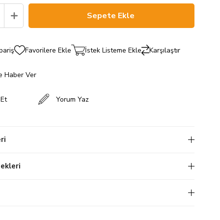
pariş
Favorilere Ekle
İstek Listeme Ekle
Karşılaştır
e Haber Ver
 Et
Yorum Yaz
ri
kleri
i