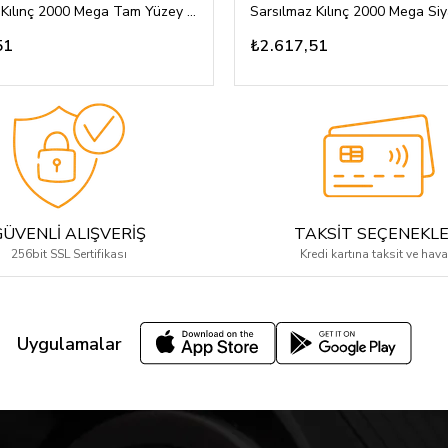
Sarsılmaz Kılınç 2000 Mega Tam Yüzey Balık Pulu Desenli Sarı Pirinç Türk Yazısı Ay Yıldız ve Börü Logolu
51
₺2.617,51
GÜVENLİ ALIŞVERİŞ
TAKSİT SEÇENEKLE
256bit SSL Sertifikası
Kredi kartına taksit ve hava
Uygulamalar