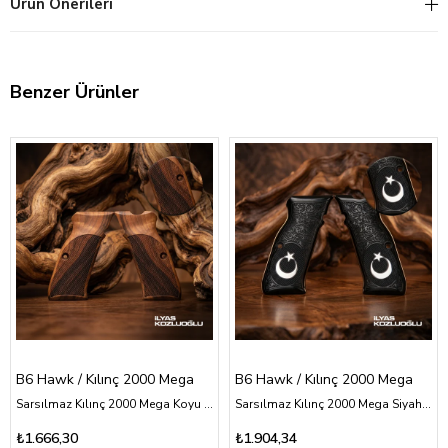
Ürün Önerileri
Benzer Ürünler
B6 Hawk / Kılınç 2000 Mega
B6 Hawk / Kılınç 2000 Mega
Sarsılmaz Kılınç 2000 Mega Koyu Ceviz Kabza Yarım Yüzey Desenli Logosuz
Sarsılmaz Kılınç 2000 Mega Siyah Pleksi Kabza Tam Yüzey Desen Üzeri Gümüş Renk Ay Yıldız Logolu
₺1.666,30
₺1.904,34