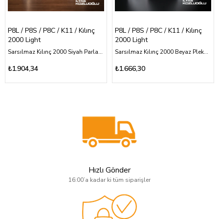
P8L / P8S / P8C / K11 / Kılınç
P8L / P8S / P8C / K11 / Kılınç
2000 Light
2000 Light
Sarsılmaz Kılınç 2000 Siyah Parlak Pleksi Kabza Sarı Pirinç Ay Yıldız ve Özel Tasarım Logolu
Sarsılmaz Kılınç 2000 Beyaz Pleksi Kabza Düz Desensiz Logosuz
₺1.904,34
₺1.666,30
Hızlı Gönder
16:00’a kadar ki tüm siparişler