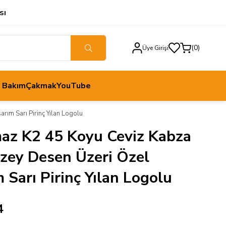
sı
0
Üye Girişi
h Bakım
Çakmak
YouTube
ım Sarı Pirinç Yılan Logolu
maz K2 45 Koyu Ceviz Kabza
zey Desen Üzeri Özel
 Sarı Pirinç Yılan Logolu
4