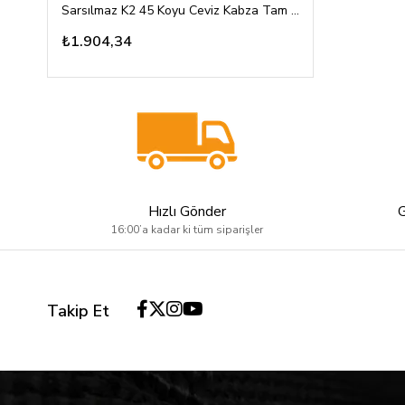
Sarsılmaz K2 45 Koyu Ceviz Kabza Tam Yüzey Desen Üzeri Gümüş Renk Marka Logolu
₺1.904,34
Hızlı Gönder
16:00’a kadar ki tüm siparişler
Takip Et