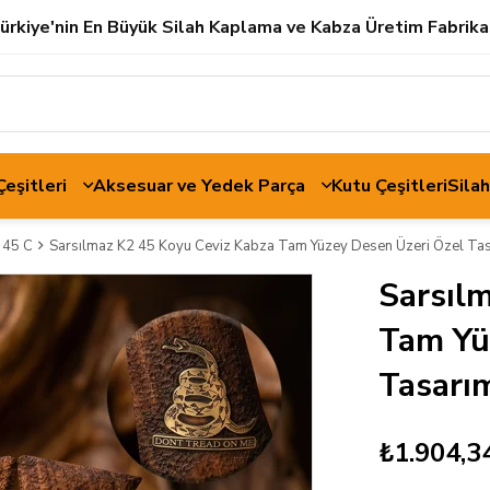
ürkiye'nin En Büyük Silah Kaplama ve Kabza Üretim Fabrika
 Çeşitleri
Aksesuar ve Yedek Parça
Kutu Çeşitleri
Sila
 45 C
Sarsılmaz K2 45 Koyu Ceviz Kabza Tam Yüzey Desen Üzeri Özel Tasar
Sarsıl
Tam Yü
Tasarım
₺1.904,3