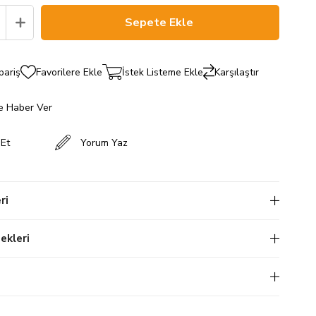
pariş
Favorilere Ekle
İstek Listeme Ekle
Karşılaştır
e Haber Ver
 Et
Yorum Yaz
ri
kleri
i