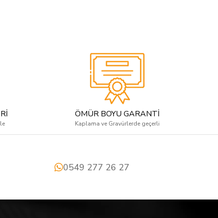
Rİ
ÖMÜR BOYU GARANTİ
le
Kaplama ve Gravürlerde geçerli
0549 277 26 27