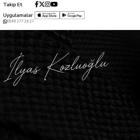
Takip Et
Uygulamalar
0549 277 26 27
Bize Ulaşın
Kurumsal
Yardım