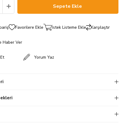
pariş
Favorilere Ekle
İstek Listeme Ekle
Karşılaştır
e Haber Ver
 Et
Yorum Yaz
ri
kleri
i