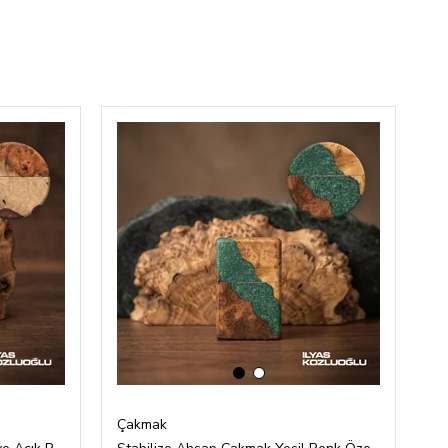
‹
›
Çakmak
Ç