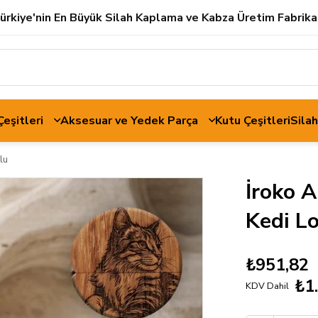
ürkiye'nin En Büyük Silah Kaplama ve Kabza Üretim Fabrika
 Çeşitleri
Aksesuar ve Yedek Parça
Kutu Çeşitleri
Sila
lu
İroko 
Kedi L
₺951,82
₺1
KDV Dahil