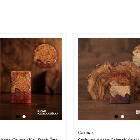
‹
›
‹
›
Çakmak