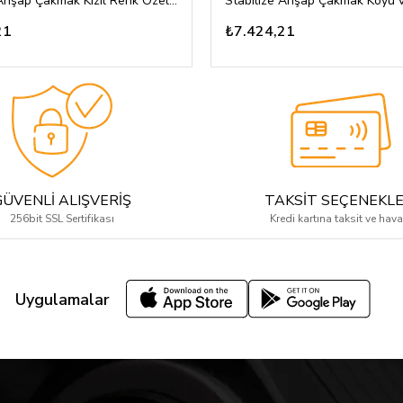
Stabilize Ahşap Çakmak Kızıl Renk Özel Tasarım
21
₺7.424,21
GÜVENLİ ALIŞVERİŞ
TAKSİT SEÇENEKLE
256bit SSL Sertifikası
Kredi kartına taksit ve hava
Uygulamalar