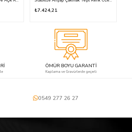
Stabilize Ahşap Çakmak Koyu ve Açık Renkli Özel Tasarım
Stabilize Ahşap Çakmak Yeşil Renk Özel Tasarım
₺7.424,21
₺
Rİ
ÖMÜR BOYU GARANTİ
le
Kaplama ve Gravürlerde geçerli
0549 277 26 27