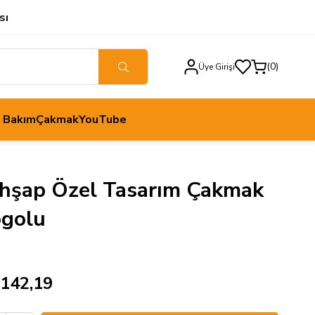
sı
0
Üye Girişi
h Bakım
Çakmak
YouTube
Ahşap Özel Tasarım Çakmak
ogolu
.142,19