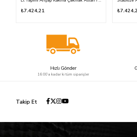
El Yapımı Ahşap Kakma Çakmak Aslan Figürlü Özel Tasarım
₺7.424,21
₺7.424,
Hızlı Gönder
16:00’a kadar ki tüm siparişler
Takip Et