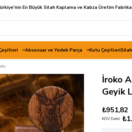
ürkiye'nin En Büyük Silah Kaplama ve Kabza Üretim Fabrika
 Çeşitleri
Aksesuar ve Yedek Parça
Kutu Çeşitleri
Sila
olu
İroko 
Geyik 
₺951,82
₺1
KDV Dahil