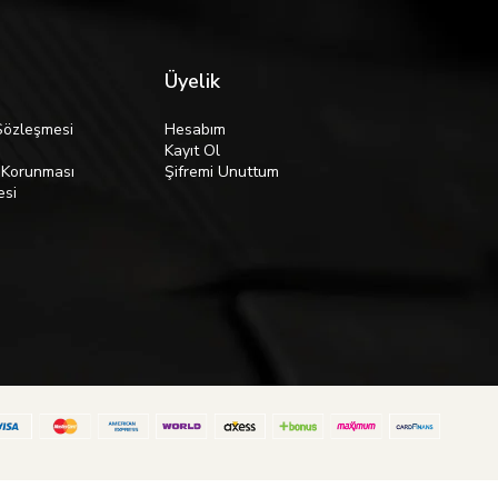
Üyelik
Sözleşmesi
Hesabım
Kayıt Ol
n Korunması
Şifremi Unuttum
esi