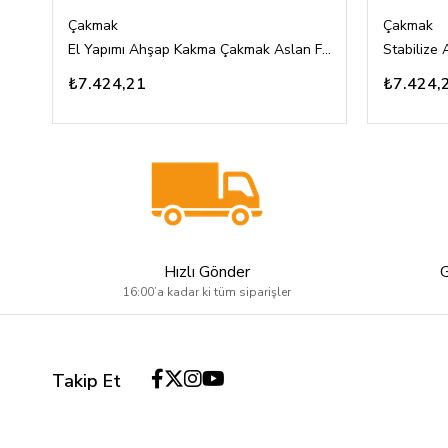
Çakmak
Çakmak
El Yapımı Ahşap Kakma Çakmak Aslan Figürlü Özel Tasarım
₺7.424,21
₺7.424,
Hızlı Gönder
16:00’a kadar ki tüm siparişler
Takip Et