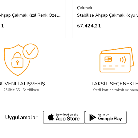
Çakmak
Stabilize Ahşap Çakmak Kızıl Renk Özel Tasarım
21
₺7.424,21
GÜVENLİ ALIŞVERİŞ
TAKSİT SEÇENEKLE
256bit SSL Sertifikası
Kredi kartına taksit ve hava
Uygulamalar