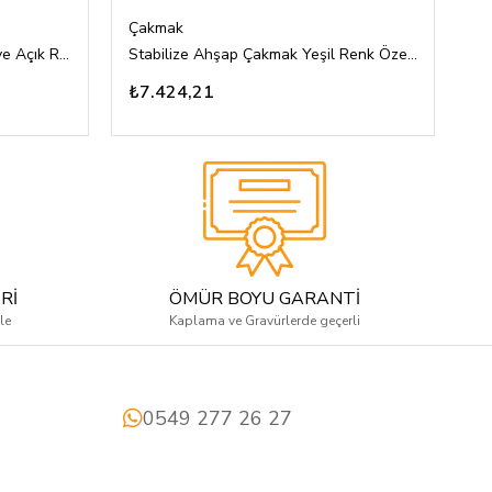
Çakmak
Ç
Stabilize Ahşap Çakmak Koyu ve Açık Renkli Özel Tasarım
Stabilize Ahşap Çakmak Yeşil Renk Özel Tasarım
₺7.424,21
₺
Rİ
ÖMÜR BOYU GARANTİ
le
Kaplama ve Gravürlerde geçerli
0549 277 26 27