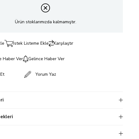
Ürün stoklarımızda kalmamıştır.
kle
İstek Listeme Ekle
Karşılaştır
e Haber Ver
Gelince Haber Ver
 Et
Yorum Yaz
ri
kleri
i