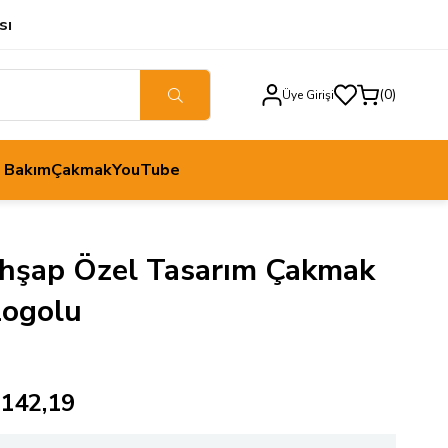
sı
0
Üye Girişi
h Bakım
Çakmak
YouTube
Ahşap Özel Tasarım Çakmak
Logolu
.142,19