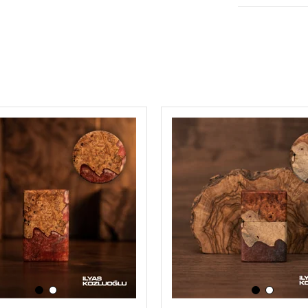
‹
›
‹
›