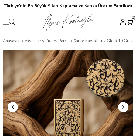
Türkiye'nin En Büyük Silah Kaplama ve Kabza Üretim Fabrikası
0
Anasayfa
Aksesuar ve Yedek Parça
Şarjör Kapakları
Glock 19 Gravür D