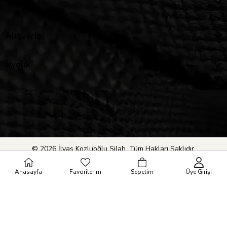
Yardım
Alışveriş
Üyelik
© 2026 İlyas Kozluoğlu Silah. Tüm Hakları Saklıdır.
Anasayfa
Favorilerim
Sepetim
Üye Girişi