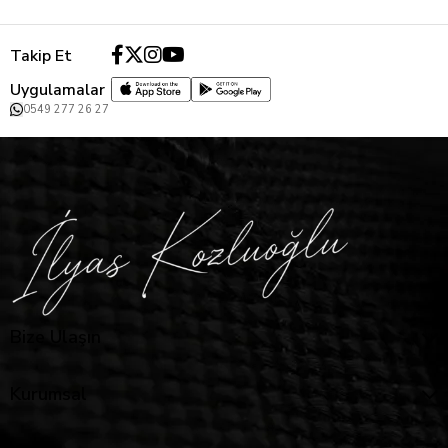
Takip Et
Uygulamalar
0549 277 26 27
Bize Ulaşın
Kurumsal