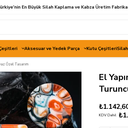
ürkiye'nin En Büyük Silah Kaplama ve Kabza Üretim Fabrika
 Çeşitleri
Aksesuar ve Yedek Parça
Kutu Çeşitleri
Sila
yaz Özel Tasarım
El Yap
Turunc
₺1.142,6
₺1
KDV Dahil