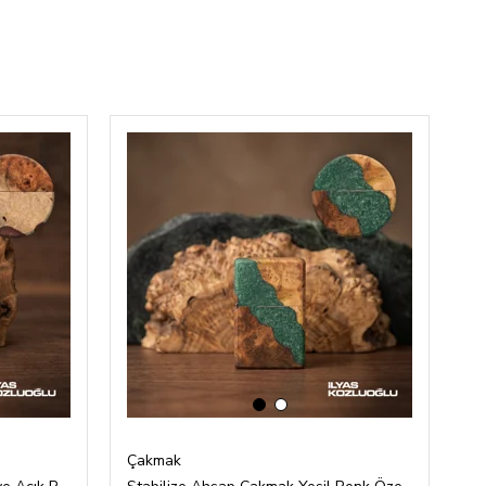
‹
›
Çakmak
Ç