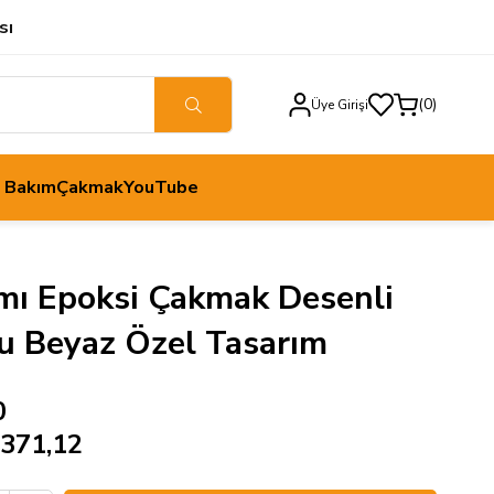
sı
0
Üye Girişi
h Bakım
Çakmak
YouTube
ımı Epoksi Çakmak Desenli
u Beyaz Özel Tasarım
0
.371,12