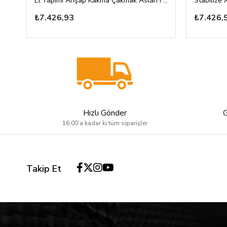
El Yapımı Ahşap Kakma Çakmak Aslan Figürlü Özel Tasarım
₺7.426,93
₺7.426,
Hızlı Gönder
16:00’a kadar ki tüm siparişler
Takip Et