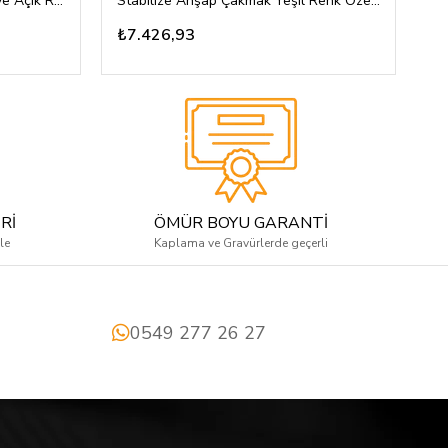
Stabilize Ahşap Çakmak Koyu ve Açık Renkli Özel Tasarım
Stabilize Ahşap Çakmak Yeşil Renk Özel Tasarım
₺7.426,93
₺
Rİ
ÖMÜR BOYU GARANTİ
le
Kaplama ve Gravürlerde geçerli
0549 277 26 27