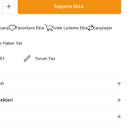
pariş
Favorilere Ekle
İstek Listeme Ekle
Karşılaştır
e Haber Ver
 Et
Yorum Yaz
ri
kleri
i