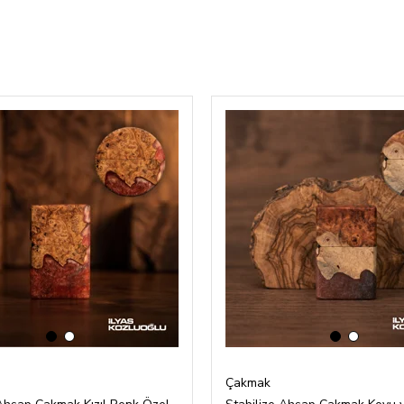
‹
›
‹
›
Çakmak