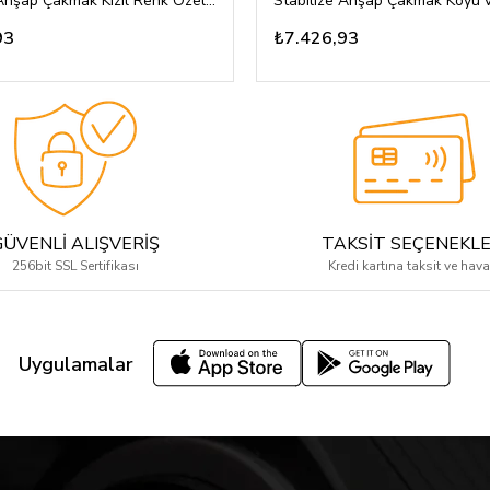
Stabilize Ahşap Çakmak Kızıl Renk Özel Tasarım
93
₺7.426,93
GÜVENLİ ALIŞVERİŞ
TAKSİT SEÇENEKLE
256bit SSL Sertifikası
Kredi kartına taksit ve hava
Uygulamalar