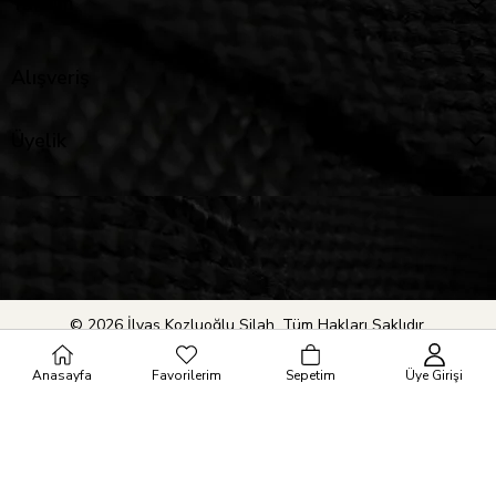
Yardım
Alışveriş
Üyelik
© 2026 İlyas Kozluoğlu Silah. Tüm Hakları Saklıdır.
Anasayfa
Favorilerim
Sepetim
Üye Girişi