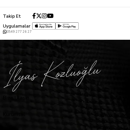
Takip Et
Uygulamalar
0549 277 26 27
Bize Ulaşın
Kurumsal