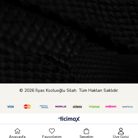
Yardım
Alışveriş
Üyelik
© 2026 İlyas Kozluoğlu Silah. Tüm Hakları Saklıdır.
Anasayfa
Favorilerim
Sepetim
Üye Girişi