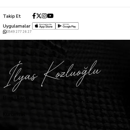
Takip Et
Uygulamalar
0549 277 26 27
Bize Ulaşın
Kurumsal