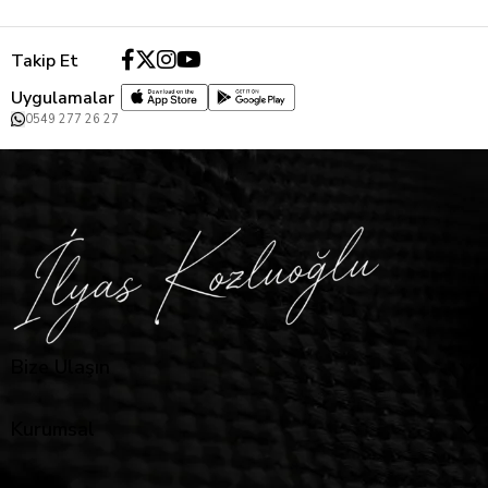
Takip Et
Uygulamalar
0549 277 26 27
Bize Ulaşın
Kurumsal