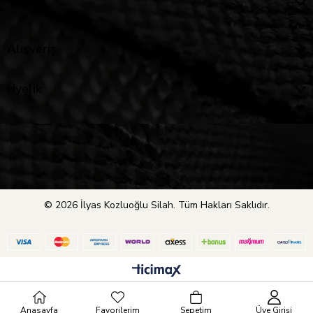
Yardım
Alışveriş
Üyelik
© 2026 İlyas Kozluoğlu Silah. Tüm Hakları Saklıdır.
Anasayfa
Favorilerim
Sepetim
Üye Girişi