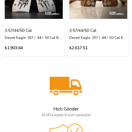
3,57/44/50 Cal
3,57/44/50 Cal
Desert Eagle .357 / .44 / .50 Cal Beyaz Pleksi Pençe Deseni Üzerine Ayı Logolu
Desert Eagle .357 / .44 / .50 Cal Koyu Desen Kabza Sarı Pirinç Logolu ve Gümüş Renk Kartal Logolu
₺1.903,64
₺2.617,51
Hızlı Gönder
16:00’a kadar ki tüm siparişler