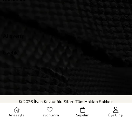
Yardım
Alışveriş
Üyelik
© 2026 İlyas Kozluoğlu Silah. Tüm Hakları Saklıdır.
Anasayfa
Favorilerim
Sepetim
Üye Girişi