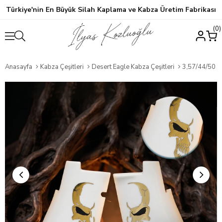
Türkiye'nin En Büyük Silah Kaplama ve Kabza Üretim Fabrikası
0
Anasayfa
Kabza Çeşitleri
Desert Eagle Kabza Çeşitleri
3,57/44/50 C