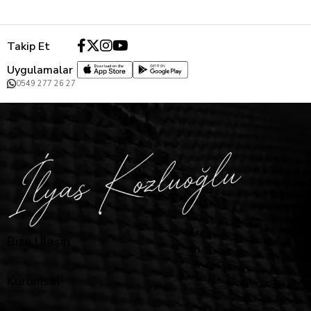
Takip Et
Uygulamalar
0549 277 26 27
Bize Ulaşın
Kurumsal