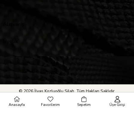
Yardım
Alışveriş
Üyelik
© 2026 İlyas Kozluoğlu Silah. Tüm Hakları Saklıdır.
Anasayfa
Favorilerim
Sepetim
Üye Girişi