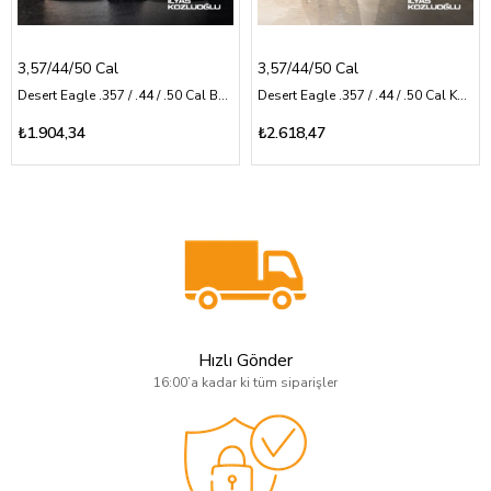
3,57/44/50 Cal
3,57/44/50 Cal
Desert Eagle .357 / .44 / .50 Cal Beyaz Pleksi Pençe Deseni Üzerine Ayı Logolu
Desert Eagle .357 / .44 / .50 Cal Koyu Desen Kabza Sarı Pirinç Logolu ve Gümüş Renk Kartal Logolu
₺1.904,34
₺2.618,47
Hızlı Gönder
16:00’a kadar ki tüm siparişler