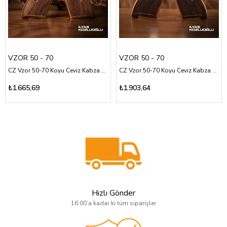
VZOR 50 - 70
VZOR 50 - 70
CZ Vzor 50-70 Koyu Ceviz Kabza Tam Yüzey Baklava Desenli Logosuz
CZ Vzor 50-70 Koyu Ceviz Kabza Tam Yüzey Desen Üzeri Gümüş Renk Tuğralı
₺1.665,69
₺1.903,64
Hızlı Gönder
16:00’a kadar ki tüm siparişler