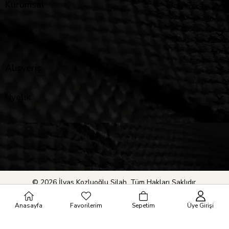
Kurumsal
Yardım
Alışveriş
Üyelik
© 2026 İlyas Kozluoğlu Silah. Tüm Hakları Saklıdır.
Anasayfa
Favorilerim
Sepetim
Üye Girişi