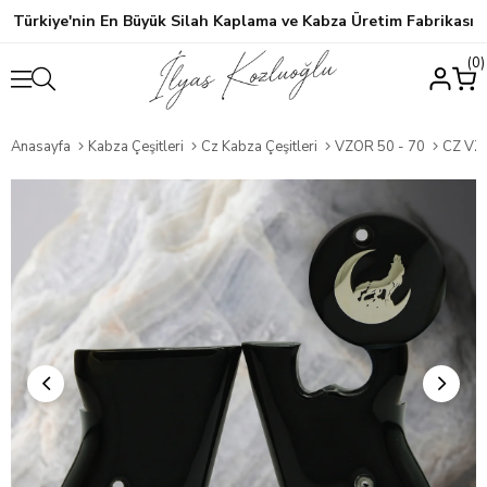
Türkiye'nin En Büyük Silah Kaplama ve Kabza Üretim Fabrikası
0
Anasayfa
Kabza Çeşitleri
Cz Kabza Çeşitleri
VZOR 50 - 70
CZ VZOR 50