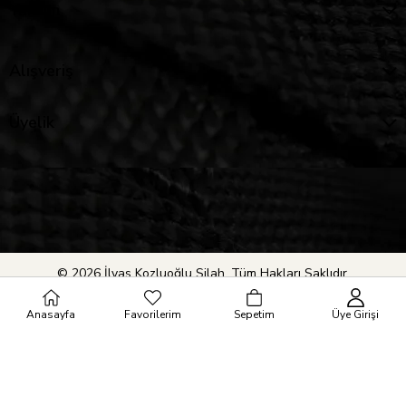
Yardım
Alışveriş
Üyelik
© 2026 İlyas Kozluoğlu Silah. Tüm Hakları Saklıdır.
Anasayfa
Favorilerim
Sepetim
Üye Girişi