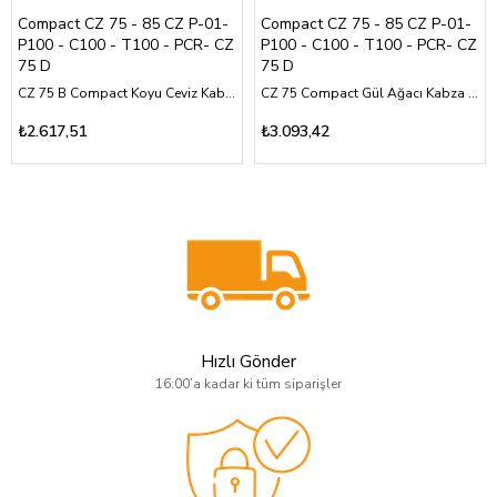
Compact CZ 75 - 85 CZ P-01-
Compact CZ 75 - 85 CZ P-01-
P100 - C100 - T100 - PCR- CZ
P100 - C100 - T100 - PCR- CZ
75 D
75 D
CZ 75 B Compact Koyu Ceviz Kabza Yarım Yüzey Baklava Desen Üzeri Sarı Pirinç Parti Logolu
CZ 75 Compact Gül Ağacı Kabza Özel Tasarım Sarı Pirinç Akrep ve CZ Logolu
₺2.617,51
₺3.093,42
Hızlı Gönder
16:00’a kadar ki tüm siparişler