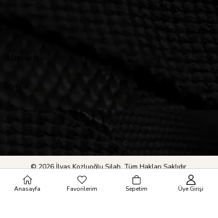
Yardım
Alışveriş
Üyelik
© 2026 İlyas Kozluoğlu Silah. Tüm Hakları Saklıdır.
Anasayfa
Favorilerim
Sepetim
Üye Girişi