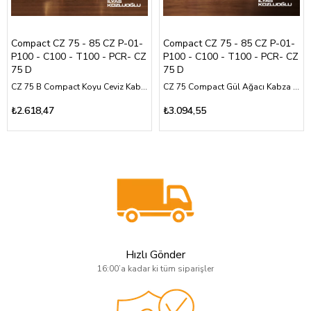
Compact CZ 75 - 85 CZ P-01-
Compact CZ 75 - 85 CZ P-01-
P100 - C100 - T100 - PCR- CZ
P100 - C100 - T100 - PCR- CZ
75 D
75 D
CZ 75 B Compact Koyu Ceviz Kabza Yarım Yüzey Baklava Desen Üzeri Sarı Pirinç Parti Logolu
CZ 75 Compact Gül Ağacı Kabza Özel Tasarım Sarı Pirinç Akrep ve CZ Logolu
₺2.618,47
₺3.094,55
Hızlı Gönder
16:00’a kadar ki tüm siparişler