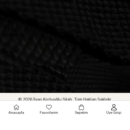
Yardım
Alışveriş
Üyelik
© 2026 İlyas Kozluoğlu Silah. Tüm Hakları Saklıdır.
Anasayfa
Favorilerim
Sepetim
Üye Girişi