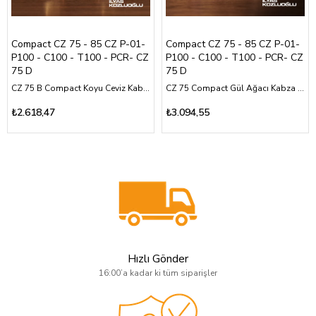
Compact CZ 75 - 85 CZ P-01-
Compact CZ 75 - 85 CZ P-01-
P100 - C100 - T100 - PCR- CZ
P100 - C100 - T100 - PCR- CZ
75 D
75 D
CZ 75 B Compact Koyu Ceviz Kabza Yarım Yüzey Baklava Desen Üzeri Sarı Pirinç Parti Logolu
CZ 75 Compact Gül Ağacı Kabza Özel Tasarım Sarı Pirinç Akrep ve CZ Logolu
₺2.618,47
₺3.094,55
Hızlı Gönder
16:00’a kadar ki tüm siparişler