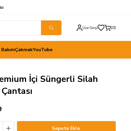
sı
0
Üye Girişi
h Bakım
Çakmak
YouTube
emium İçi Süngerli Silah
 Çantası
9