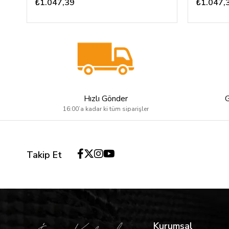
₺1.047,39
₺1.047,
Hızlı Gönder
16:00’a kadar ki tüm siparişler
Takip Et
Kurumsal