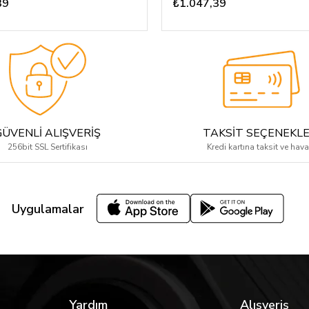
39
₺1.047,39
GÜVENLİ ALIŞVERİŞ
TAKSİT SEÇENEKLE
256bit SSL Sertifikası
Kredi kartına taksit ve hava
Uygulamalar
Yardım
Alışveriş