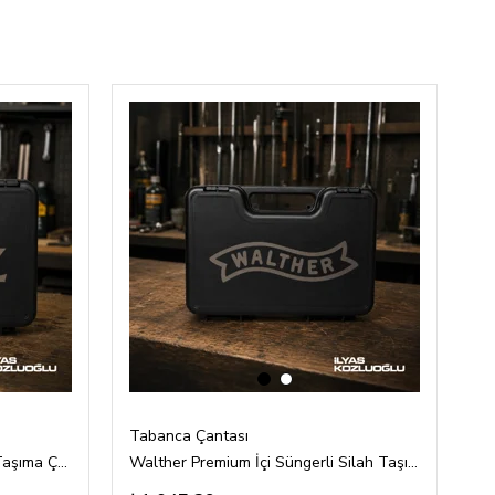
‹
›
Tabanca Çantası
Ta
CZ Premium İçi Süngerli Silah Taşıma Çantası
Walther Premium İçi Süngerli Silah Taşıma Çantası