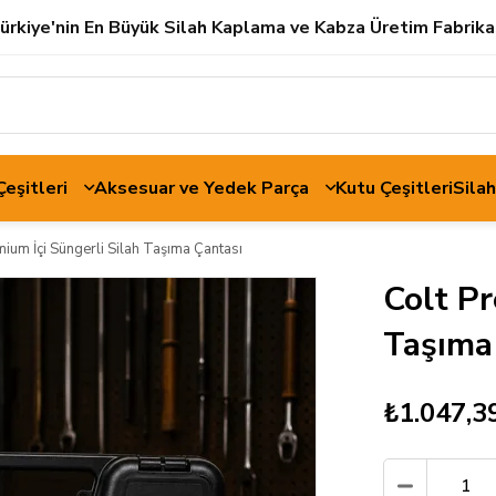
ürkiye'nin En Büyük Silah Kaplama ve Kabza Üretim Fabrika
 Çeşitleri
Aksesuar ve Yedek Parça
Kutu Çeşitleri
Sila
mium İçi Süngerli Silah Taşıma Çantası
Colt Pr
Taşıma
₺1.047,3