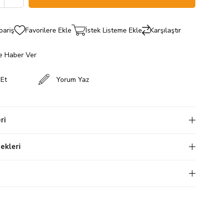
pariş
Favorilere Ekle
İstek Listeme Ekle
Karşılaştır
e Haber Ver
 Et
Yorum Yaz
ri
kleri
i