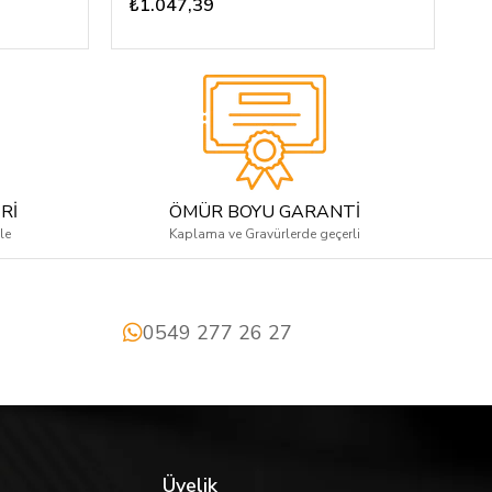
₺1.047,39
₺
Rİ
ÖMÜR BOYU GARANTİ
le
Kaplama ve Gravürlerde geçerli
0549 277 26 27
Üyelik