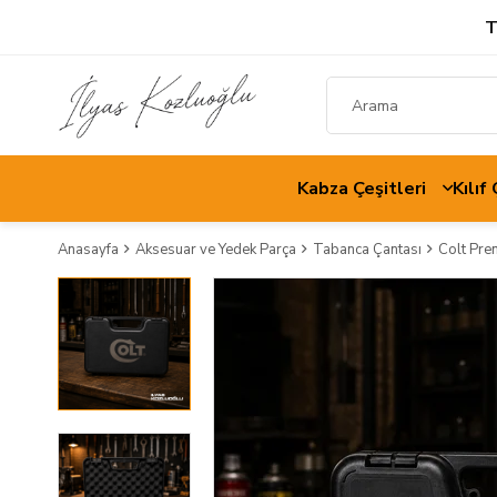
T
Kabza Çeşitleri
Kılıf
Anasayfa
Aksesuar ve Yedek Parça
Tabanca Çantası
Colt Pre