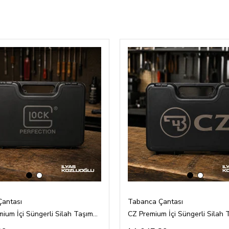
‹
›
‹
›
antası
Tabanca Çantası
Glock Premium İçi Süngerli Silah Taşıma Çantası