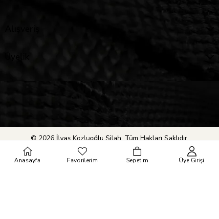
Alışveriş
Üyelik
© 2026 İlyas Kozluoğlu Silah. Tüm Hakları Saklıdır.
Anasayfa
Favorilerim
Sepetim
Üye Girişi