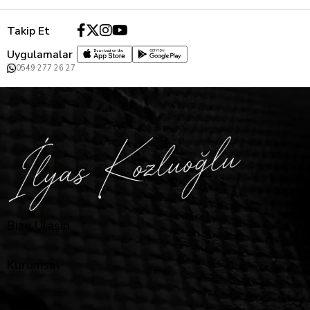
Takip Et
Uygulamalar
0549 277 26 27
Bize Ulaşın
Kurumsal
Yardım