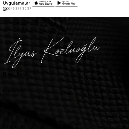
Uygulamalar
0549 277 26 27
Bize Ulaşın
Kurumsal
Yardım
Alışveriş