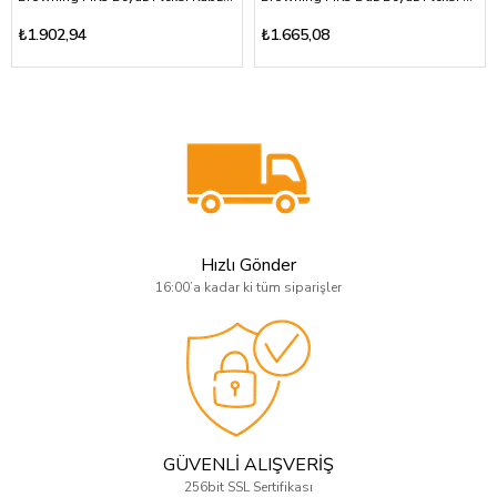
₺1.902,94
₺1.665,08
Hızlı Gönder
16:00’a kadar ki tüm siparişler
GÜVENLİ ALIŞVERİŞ
256bit SSL Sertifikası