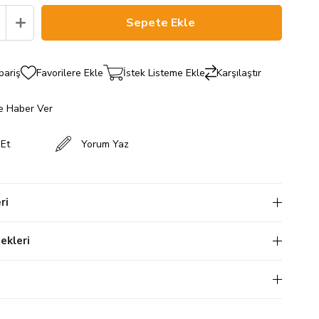
pariş
Favorilere Ekle
İstek Listeme Ekle
Karşılaştır
e Haber Ver
 Et
Yorum Yaz
ri
kleri
i