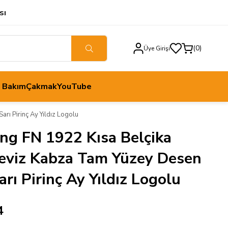
sı
0
Üye Girişi
h Bakım
Çakmak
YouTube
rı Pirinç Ay Yıldız Logolu
ng FN 1922 Kısa Belçika
eviz Kabza Tam Yüzey Desen
arı Pirinç Ay Yıldız Logolu
4