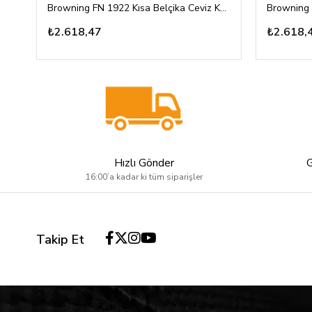
Browning FN 1922 Kısa Belçika Ceviz Kabza Desensiz Yüzey Gümüş Renk Ay Yıldız ve Marka Logolu
₺2.618,47
₺2.618,
Hızlı Gönder
16:00’a kadar ki tüm siparişler
Takip Et