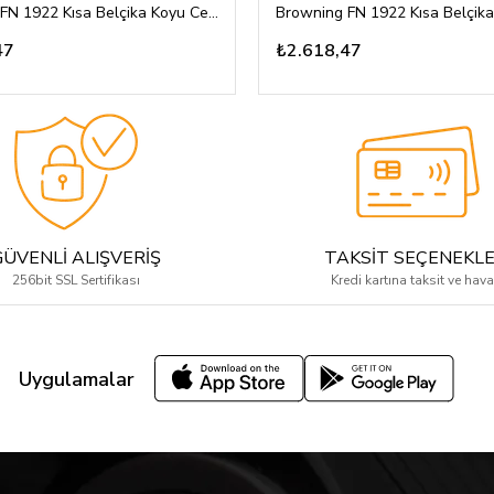
Browning FN 1922 Kısa Belçika Koyu Ceviz Kabza Gümüş Renk Osmanlı Devlet Armalı ve Marka Logolu
47
₺2.618,47
GÜVENLİ ALIŞVERİŞ
TAKSİT SEÇENEKLE
256bit SSL Sertifikası
Kredi kartına taksit ve hava
Uygulamalar