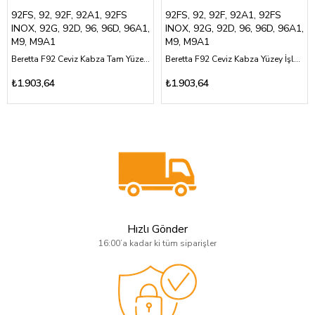
92FS, 92, 92F, 92A1, 92FS
92FS, 92, 92F, 92A1, 92FS
INOX, 92G, 92D, 96, 96D, 96A1,
INOX, 92G, 92D, 96, 96D, 96A1,
M9, M9A1
M9, M9A1
Beretta F92 Ceviz Kabza Tam Yüzey Baklava Desen Üzeri Logolu
Beretta F92 Ceviz Kabza Yüzey İşlemesiz Şeyh Şamil Görselli Özel Tasarım
₺1.903,64
₺1.903,64
Hızlı Gönder
16:00’a kadar ki tüm siparişler