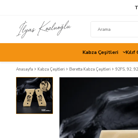
T
Kabza Çeşitleri
Kılıf
Anasayfa
Kabza Çeşitleri
Beretta Kabza Çeşitleri
92FS, 92, 9