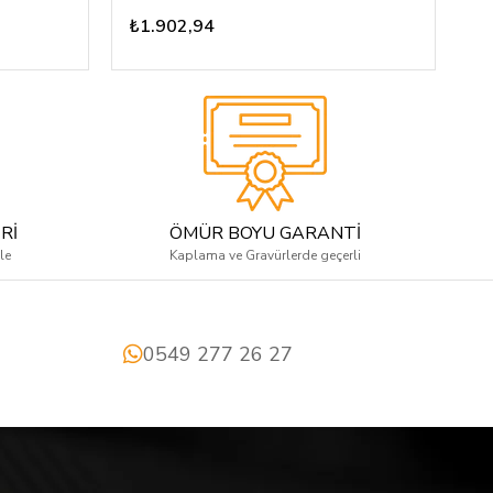
₺1.902,94
₺
Rİ
ÖMÜR BOYU GARANTİ
le
Kaplama ve Gravürlerde geçerli
0549 277 26 27