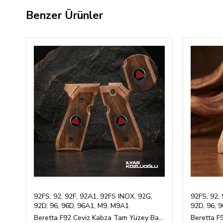
Benzer Ürünler
92FS, 92, 92F, 92A1, 92FS INOX, 92G,
92FS, 92,
92D, 96, 96D, 96A1, M9, M9A1
92D, 96, 
Beretta F92 Ceviz Kabza Tam Yüzey Baklava Desen Üzeri Logolu