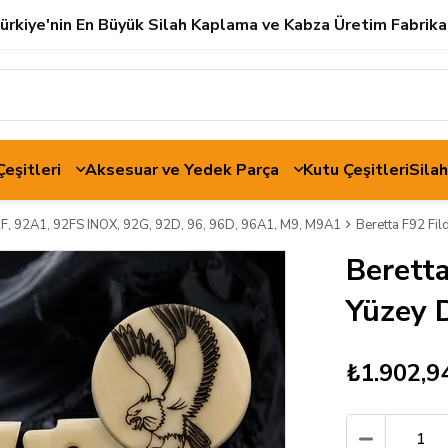
ürkiye'nin En Büyük Silah Kaplama ve Kabza Üretim Fabrika
 Çeşitleri
Aksesuar ve Yedek Parça
Kutu Çeşitleri
Sila
2F, 92A1, 92FS INOX, 92G, 92D, 96, 96D, 96A1, M9, M9A1
Beretta F92 Fil
Beretta
Yüzey 
₺1.902,9