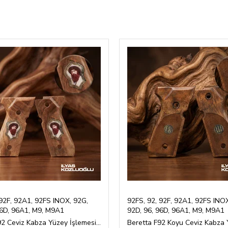
 92F, 92A1, 92FS INOX, 92G,
92FS, 92, 92F, 92A1, 92FS INO
96D, 96A1, M9, M9A1
92D, 96, 96D, 96A1, M9, M9A1
Beretta F92 Ceviz Kabza Yüzey İşlemesiz Şeyh Şamil Görselli Özel Tasarım