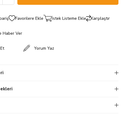
pariş
Favorilere Ekle
İstek Listeme Ekle
Karşılaştır
e Haber Ver
 Et
Yorum Yaz
ri
kleri
i