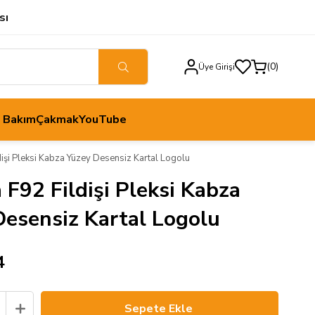
sı
0
Üye Girişi
h Bakım
Çakmak
YouTube
dişi Pleksi Kabza Yüzey Desensiz Kartal Logolu
 F92 Fildişi Pleksi Kabza
Desensiz Kartal Logolu
4