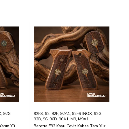
X, 92G,
92FS, 92, 92F, 92A1, 92FS INOX, 92G,
92
92D, 96, 96D, 96A1, M9, M9A1
92
Beretta F92 Koyu Ceviz Kabza Yarım Yüzey İşlemeli Sarı Pirinç Marka Logolu
Beretta F92 Koyu Ceviz Kabza Tam Yüzey İşlemeli Sarı Pirinç Marka Logolu