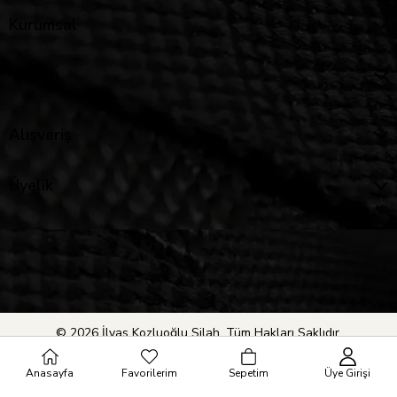
Kurumsal
Yardım
Alışveriş
Üyelik
© 2026 İlyas Kozluoğlu Silah. Tüm Hakları Saklıdır.
Anasayfa
Favorilerim
Sepetim
Üye Girişi