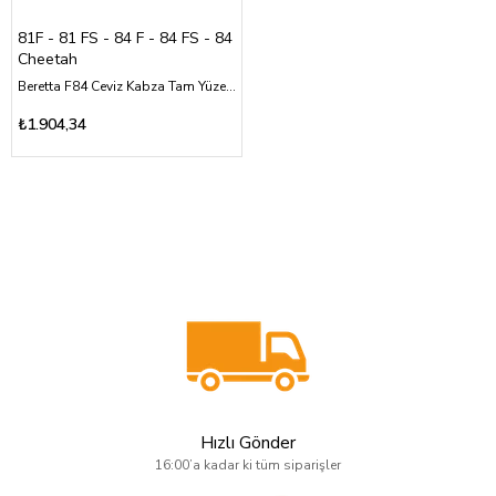
81F - 81 FS - 84 F - 84 FS - 84
Cheetah
Beretta F84 Ceviz Kabza Tam Yüzey Baklava Desen Üzeri Gümüş Renk Marka Logolu
₺1.904,34
Hızlı Gönder
16:00’a kadar ki tüm siparişler