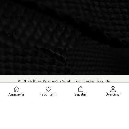
Alışveriş
Üyelik
© 2026 İlyas Kozluoğlu Silah. Tüm Hakları Saklıdır.
Anasayfa
Favorilerim
Sepetim
Üye Girişi