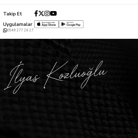
Takip Et
Uygulamalar
0549 277 26 27
Bize Ulaşın
Kurumsal
Yardım