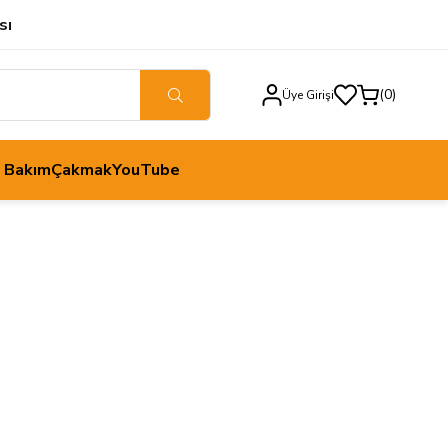
sı
0
Üye Girişi
h Bakım
Çakmak
YouTube