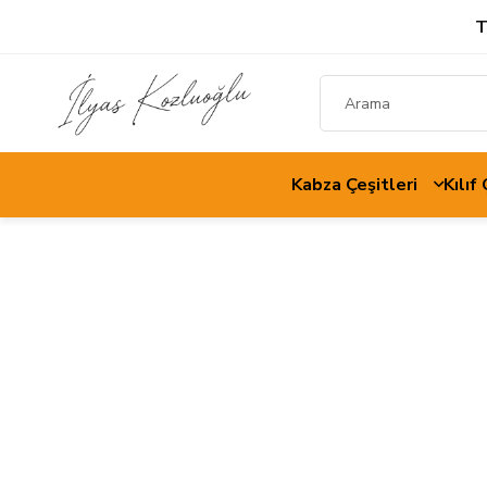
T
Kabza Çeşitleri
Kılıf