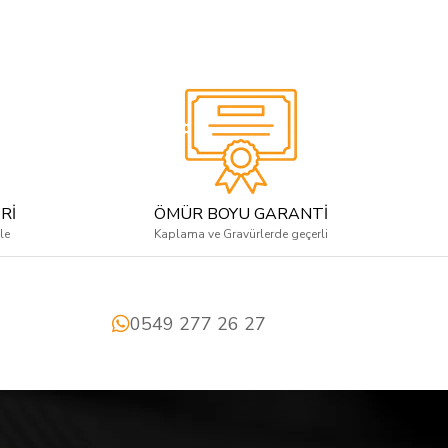
Rİ
ÖMÜR BOYU GARANTİ
le
Kaplama ve Gravürlerde geçerli
0549 277 26 27