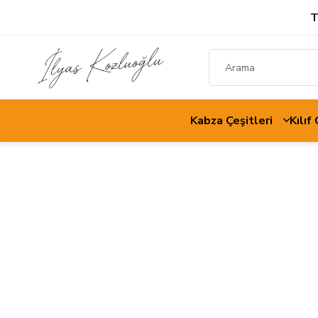
T
Kabza Çeşitleri
Kılıf