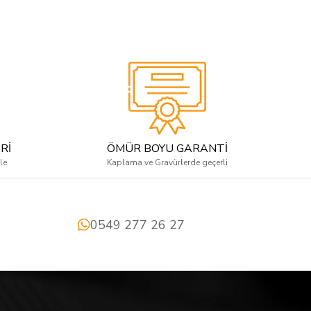
Rİ
ÖMÜR BOYU GARANTİ
le
Kaplama ve Gravürlerde geçerli
0549 277 26 27