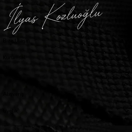
Bize Ulaşın
Kurumsal
Yardım
Alışveriş
Üyelik